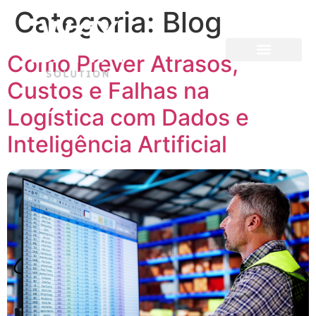
Categoria:
Blog
Como Prever Atrasos,
Custos e Falhas na
Logística com Dados e
Inteligência Artificial