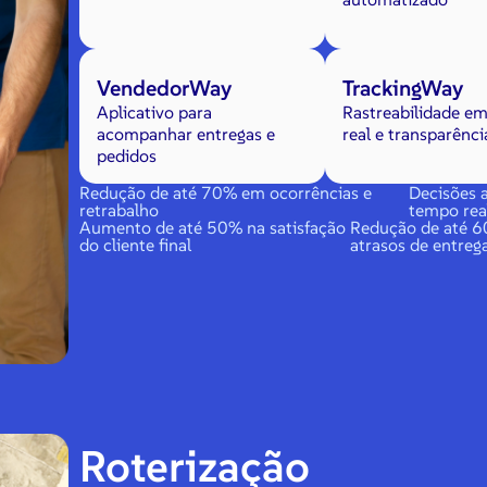
VendedorWay
TrackingWay
Aplicativo para
Rastreabilidade e
acompanhar entregas e
real e transparênci
pedidos
Redução de até 70% em ocorrências e
Decisões 
retrabalho
tempo rea
Aumento de até 50% na satisfação
Redução de até 
do cliente final
atrasos de entreg
Roterização