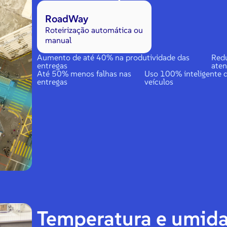
RoadWay
Roteirização automática ou
manual
Aumento de até 40% na produtividade das
Red
entregas
ate
Até 50% menos falhas nas
Uso 100% inteligente 
entregas
veículos
Temperatura e umid