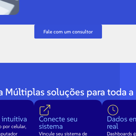
Fale com um consultor
Múltiplas soluções para toda a 
 intuitiva
Conecte seu
Dados e
sistema
real
 por celular,
mputador
Vincule seu sistema de
Dashboards g