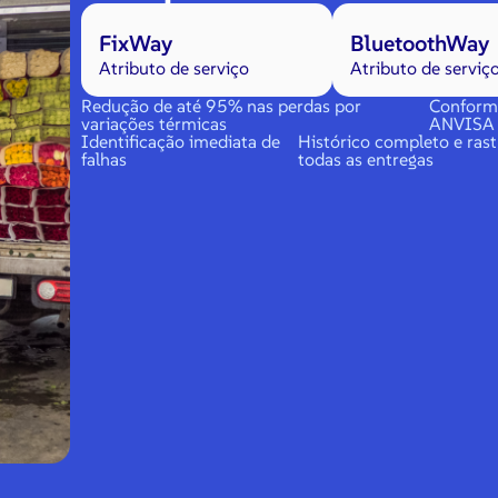
FixWay
BluetoothWay
Atributo de serviço
Atributo de serviç
Redução de até 95% nas perdas por
Conform
variações térmicas
ANVISA
Identificação imediata de
Histórico completo e rast
falhas
todas as entregas