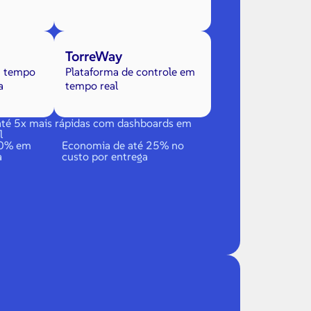
TorreWay
m tempo
Plataforma de controle em
a
tempo real
até 5x mais rápidas com dashboards em
l
60% em
Economia de até 25% no
a
custo por entrega