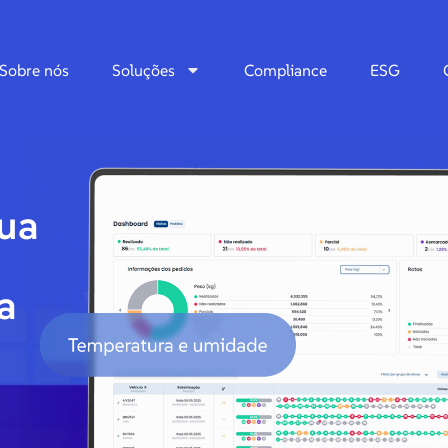
Sobre nós
Soluções
Compliance
ESG
ua
a